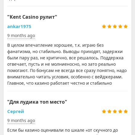
"Kent Casino рулит"
ankar1975
9 months ago
В целом впечатление хорошее, т.к. играю без
фанатизма, но стабильно. Выводы приходят, задержки
были пару раз, не критично, все решалось. Поддержка
отвечает, пусть и не молниеносно, но зато реально
помогают. По бонусам не всегда все сразу понятно, надо
внимательно читать условия, особенно с вейджерами.
Главное, что казино работает честно и стабильно
"Для лудика топ место"
Сергей
9 months ago
Если бы казино оценивали по шкале «от скучного до