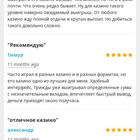
почти. Что очень редко бывает. Ну для казино такого
уровня наверно ожидаемый выигрыш. От любого
казино жду полной отдачи и крутых выплат. Но добиться
такого довольно сложно.
"Рекомендую"
Тимур
11 months ago
Часто играл в разных казино и в разных форматах, но
ето казино одно из лучших для меня. Удобный
интерфейс, трижды уже выигрывал определенные сумы
с незначительным вкладом, впечетляет быстрый вывод,
деньги приходят около получаса.
"отличное казино"
александр
11 months ago