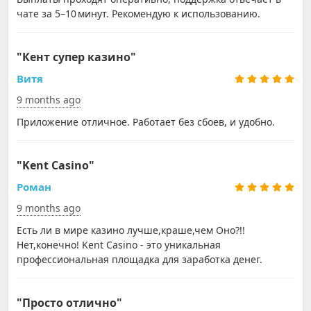
чате за 5–10 минут. Рекомендую к использованию.
"Кент супер казино"
Витя
9 months ago
Приложение отличное. Работает без сбоев, и удобно.
"Kent Casino"
Роман
9 months ago
Есть ли в мире казино лучше,краше,чем Оно?!!
Нет,конечно! Kent Casino - это уникальная
профессиональная площадка для заработка денег.
"Просто отлично"