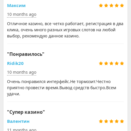
Максим
10 months ago
Отличное казино, все четко работает, регистрация в два
клика, очень много разных игровых слотов на любой
выбор, рекомендую данное казино.
"Понравилось"
Ridik20
10 months ago
Очень понравился интерфейс.Не тормозит.Честно
приятно провести время.Вывод средств быстро.Всем
удачи.
"Супер казино"
Валентин
11 months ago