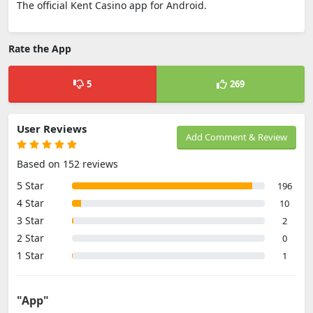
The official Kent Casino app for Android.
Rate the App
5
269
User Reviews
Add Comment & Review
Based on 152 reviews
5 Star
196
4 Star
10
3 Star
2
2 Star
0
1 Star
1
"App"