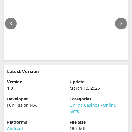
Latest Version
Version
Update
1.0
March 13, 2026
Developer
Categories
Fun Fusion N.V.
Online Casinos
›
Online
Slots
Platforms
File Size
Android
18.8 MB