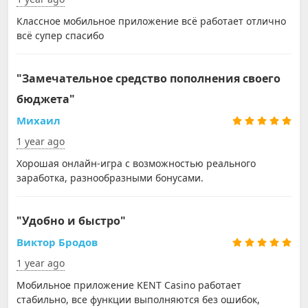
Классное мобильное приложение всё работает отлично
всё супер спасибо
"Замечательное средство пополнения своего
бюджета"
Михаил
1 year ago
Хорошая онлайн-игра с возможностью реального
заработка, разнообразными бонусами.
"Удобно и быстро"
Виктор Бродов
1 year ago
Мобильное приложение KENT Casino работает
стабильно, все функции выполняются без ошибок,