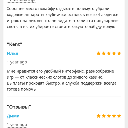
Хорошее место покайфу отдыхать почемуто убрали
ходовые аппараты клубнички осталось всего 4 люди же
играют на них вы что не видите что ли это популярные
слоты а вы их убираете ставите какуюто лабуду новую
"Kent"
Илья
1 year ago
Мне нравится его удобный интерфейс, разнообразие
игр — от классических слотов до живого казино.
Выплаты проходят быстро, а служба поддержки всегда
готова помочь
"Отзывы"
Дима
1 year ago