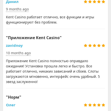
Данил
9 months ago
Kent Casino работает отлично, все функции и игры
функционируют без проблем.
"Приложение Kent Casino"
zavidnoy
10 months ago
Приложение Kent Casino полностью оправдало
ожидания! Установка прошла легко и быстро. Все
работает отлично, никаких зависаний и сбоев. Слоты
загружаются мгновенно, интерфейс очень удобный. 5
звезд заслуженно!
"Норм"
Олег