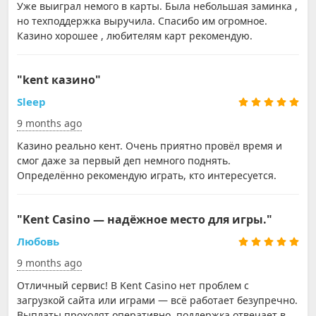
Уже выиграл немого в карты. Была небольшая заминка ,
но техподдержка выручила. Спасибо им огромное.
Казино хорошее , любителям карт рекомендую.
"kent казино"
Sleep
9 months ago
Казино реально кент. Очень приятно провёл время и
смог даже за первый деп немного поднять.
Определённо рекомендую играть, кто интересуется.
"Kent Casino — надёжное место для игры."
Любовь
9 months ago
Отличный сервис! В Kent Casino нет проблем с
загрузкой сайта или играми — всё работает безупречно.
Выплаты проходят оперативно, поддержка отвечает в