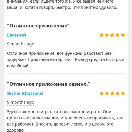
внимания, если ищите того же. Уже вывел немного
кэша, и, кстати говоря, быстро, что приятно удивило.
"Отличное приложение"
Евгений
9 months ago
Отличное приложение, все функции работают без
задержек.Приятный интерфейс. Вывод средств быстрый
и удобный.
"Отличное приложение казино."
Bishal Bhattarai
9 months ago
Здесь так много игр, в которые можно играть. Они
просты в использовании, и мне очень понравилось, как
всё работает. Вносить депозит легко, и в целом, это
здорово.