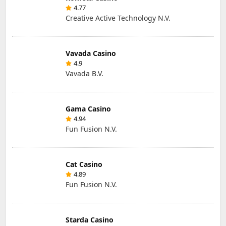
4.77
Creative Active Technology N.V.
Vavada Casino
4.9
Vavada B.V.
Gama Casino
4.94
Fun Fusion N.V.
Cat Casino
4.89
Fun Fusion N.V.
Starda Casino