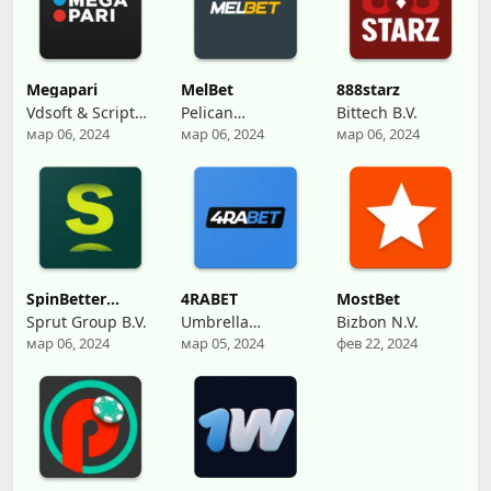
Megapari
MelBet
888starz
Vdsoft & Script
Pelican
Bittech B.V.
мар 06, 2024
мар 06, 2024
мар 06, 2024
Development SRL
Entertainment
Ltd.
SpinBetter
4RABET
MostBet
Casino
Sprut Group B.V.
Umbrella
Bizbon N.V.
мар 06, 2024
мар 05, 2024
фев 22, 2024
Development B.V.