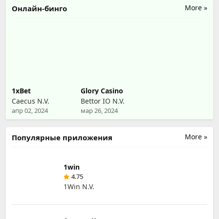
More »
Онлайн-бинго
1xBet
Glory Casino
Caecus N.V.
Bettor IO N.V.
апр 02, 2024
мар 26, 2024
More »
Популярные приложения
1win
4.75
1Win N.V.