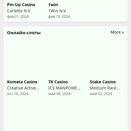
Pin-Up Casino
1win
Carletta N.V.
1Win N.V.
фев 21, 2024
фев 19, 2024
More »
Онлайн-слоты
Kometa Casino
7K Casino
Stake Casino
Creative Active
ICS MANPOWER
Medium Rare
окт 16, 2024
май 06, 2024
май 02, 2024
Technology N.V.
SOLUTIONS Ltd.
N.V.