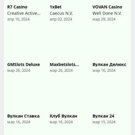
R7 Casino
1xBet
VOVAN Casino
Creative Active
Caecus N.V.
Well Done N.V.
апр 10, 2024
апр 02, 2024
мар 29, 2024
Technology N.V.
GMSlots Deluxe
Maxbetslots
Вулкан Делюкс
Casino
мар 26, 2024
мар 26, 2024
мар 16, 2024
Вулкан Ставка
Клуб Вулкан
Вулкан 24
мар 16, 2024
мар 16, 2024
мар 15, 2024