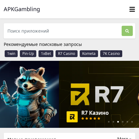
APKGambling
Рекомендуемые поисковые запросы
1win
Pin-Up
1xBet
R7 Casino
Kometa
7K Casino
R7 Казино
More »