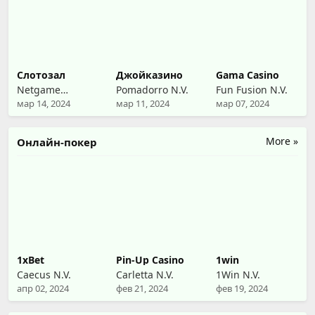
Слотозал
Джойказино
Gama Casino
Netgame
Pomadorro N.V.
Fun Fusion N.V.
мар 14, 2024
мар 11, 2024
мар 07, 2024
Entertainment
N.V.
More »
Онлайн-покер
1xBet
Pin-Up Casino
1win
Caecus N.V.
Carletta N.V.
1Win N.V.
апр 02, 2024
фев 21, 2024
фев 19, 2024