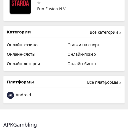
Fun Fusion N.V.
Категории
Все категории »
Онлайн-казино
Ставки на спорт
Онлайн-слоты
Онлайн-покер
Онлайн-лотереи
Онлайн-бинго
Платформы
Все платформы »
Android
APKGambling