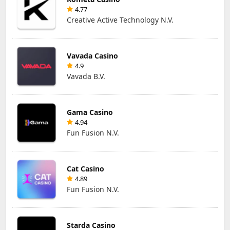
4.77
Creative Active Technology N.V.
Vavada Casino
4.9
Vavada B.V.
Gama Casino
4.94
Fun Fusion N.V.
Cat Casino
4.89
Fun Fusion N.V.
Starda Casino