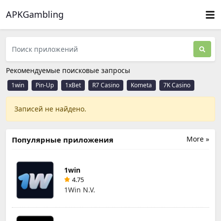
APKGambling
Рекомендуемые поисковые запросы
1win
Pin-Up
1xBet
R7 Casino
Kometa
7K Casino
Записей не найдено.
More »
Популярные приложения
1win
4.75
1Win N.V.