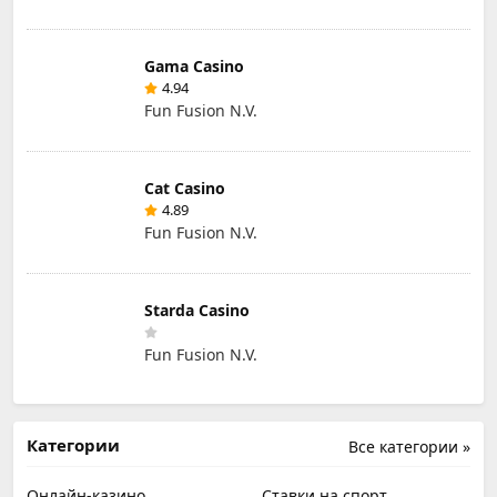
Gama Casino
4.94
Fun Fusion N.V.
Cat Casino
4.89
Fun Fusion N.V.
Starda Casino
Fun Fusion N.V.
Категории
Все категории »
Онлайн-казино
Ставки на спорт