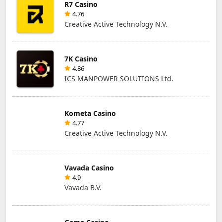
R7 Casino
4.76
Creative Active Technology N.V.
7K Casino
4.86
ICS MANPOWER SOLUTIONS Ltd.
Kometa Casino
4.77
Creative Active Technology N.V.
Vavada Casino
4.9
Vavada B.V.