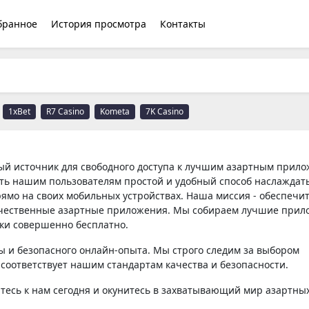
бранное
История просмотра
Контакты
1xBet
R7 Casino
Kometa
7K Casino
ый источник для свободного доступа к лучшим азартным прил
ить нашим пользователям простой и удобный способ наслаждат
мо на своих мобильных устройствах. Наша миссия - обеспечи
 качественные азартные приложения. Мы собираем лучшие при
зки совершенно бесплатно.
ы и безопасного онлайн-опыта. Мы строго следим за выбором
 соответствует нашим стандартам качества и безопасности.
тесь к нам сегодня и окунитесь в захватывающий мир азартны