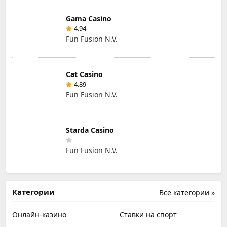
Gama Casino
4.94
Fun Fusion N.V.
Cat Casino
4.89
Fun Fusion N.V.
Starda Casino
Fun Fusion N.V.
Категории
Все категории »
Онлайн-казино
Ставки на спорт