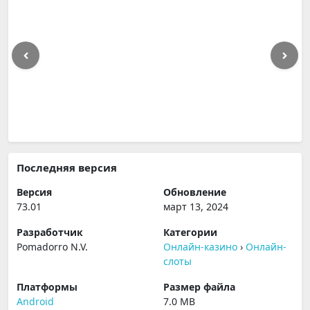
Последняя версия
Версия
Обновление
73.01
март 13, 2024
Разработчик
Категории
Pomadorro N.V.
Онлайн-казино
›
Онлайн-
слоты
Платформы
Размер файла
Android
7.0 MB