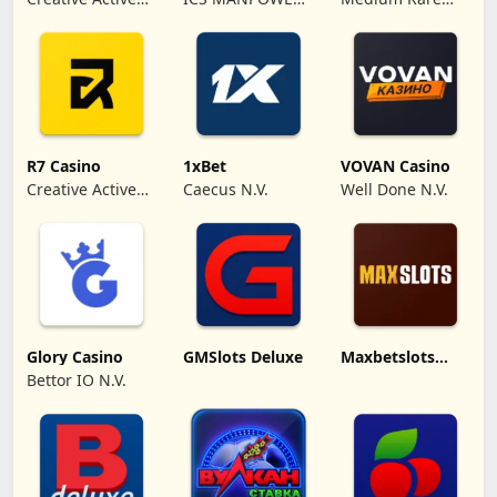
Technology N.V.
SOLUTIONS Ltd.
N.V.
R7 Casino
1xBet
VOVAN Casino
Creative Active
Caecus N.V.
Well Done N.V.
Technology N.V.
Glory Casino
GMSlots Deluxe
Maxbetslots
Casino
Bettor IO N.V.