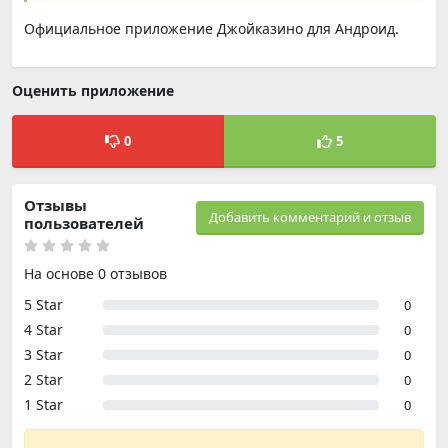
Официальное приложение Джойказино для Андроид.
Оценить приложение
0
5
Отзывы
Добавить комментарий и отзыв
пользователей
На основе 0 отзывов
5 Star
0
4 Star
0
3 Star
0
2 Star
0
1 Star
0