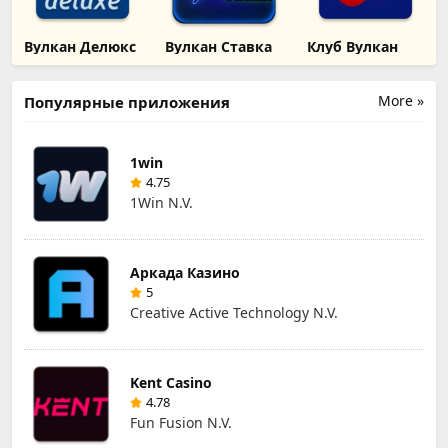
Вулкан Делюкс
Вулкан Ставка
Клуб Вулкан
More »
Популярные приложения
1win
4.75
1Win N.V.
Аркада Казино
5
Creative Active Technology N.V.
Kent Casino
4.78
Fun Fusion N.V.