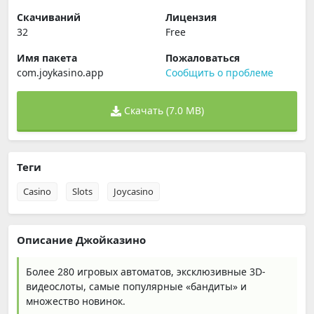
Скачиваний
Лицензия
32
Free
Имя пакета
Пожаловаться
com.joykasino.app
Сообщить о проблеме
Скачать (7.0 MB)
Теги
Casino
Slots
Joycasino
Описание Джойказино
Более 280 игровых автоматов, эксклюзивные 3D-
видеослоты, самые популярные «бандиты» и
множество новинок.