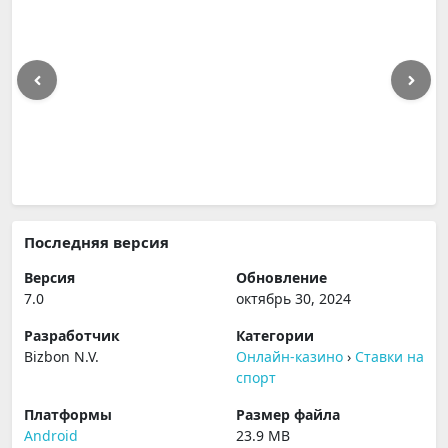
Последняя версия
Версия
Обновление
7.0
октябрь 30, 2024
Разработчик
Категории
Bizbon N.V.
Онлайн-казино
›
Ставки на
спорт
Платформы
Размер файла
Android
23.9 MB