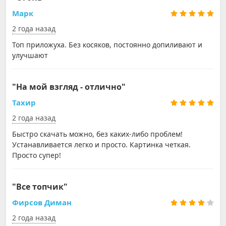
Марк
2 года назад
Топ приложуха. Без косяков, постоянно допиливают и
улучшают
"На мой взгляд - отлично"
Тахир
2 года назад
Быстро скачать можно, без каких-либо проблем!
Устанавливается легко и просто. Картинка четкая.
Просто супер!
"Все топчик"
Фирсов Диман
2 года назад