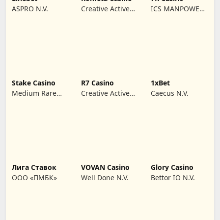
ASPRO N.V.
Creative Active
ICS MANPOWER
Technology N.V.
SOLUTIONS Ltd.
Stake Casino
R7 Casino
1xBet
Medium Rare
Creative Active
Caecus N.V.
N.V.
Technology N.V.
Лига Ставок
VOVAN Casino
Glory Casino
ООО «ПМБК»
Well Done N.V.
Bettor IO N.V.