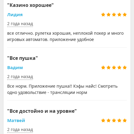
"Казино хорошее"
Лидия
2 года назад
все отлично. рулетка хорошая, неплохой покер и много
игровых автоматов. приложение удобное
"Все пушка"
Вадим
2 года назад
Все норм. Приложение пушка!! Кэфы найс! Смотреть
одно удовольствие - трансляции норм
"Все достойно и на уровне"
Матвей
2 года назад