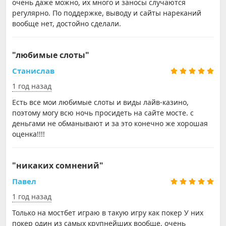
очень даже можно, их много и заносы случаются
регулярно. По поддержке, выводу и сайты нареканий
вообще нет, достойно сделали.
"любимые слоты"
Станислав
1 год назад
Есть все мои любимые слоты и виды лайв-казино,
поэтому могу всю ночь просидеть на сайте мосте. с
деньгами не обманывают и за это конечно же хорошая
оценка!!!!
"никаких сомнений"
Павел
1 год назад
Только на мостбет играю в такую игру как покер У них
покер один из самых крупнейших вообще, очень