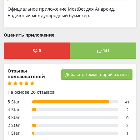
Официальное приложение MostBet для Андроид.
Надежный международный букмекер.
Оценить приложение
0
141
Отзывы
Добавить комментарий и отзыв
пользователей
На основе 26 отзывов
5 Star
41
4 Star
2
3 Star
0
2 Star
2
1 Star
1