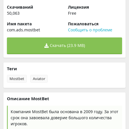
Скачиваний
Лицензия
50,063
Free
Имя пакета
Пожаловаться
com.ads.mostbet
Сообщить о проблеме
Скачать (23.9 MB)
Теги
Mostbet
Aviator
Описание MostBet
Компания MostBet была основана в 2009 году. За этот
срок она завоевала доверие большого количества
игроков.