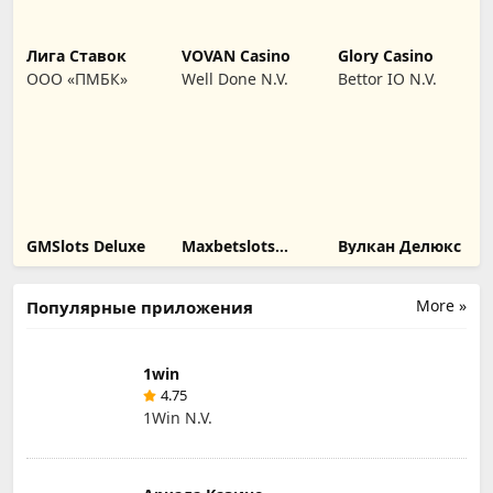
Лига Ставок
VOVAN Casino
Glory Casino
ООО «ПМБК»
Well Done N.V.
Bettor IO N.V.
GMSlots Deluxe
Maxbetslots
Вулкан Делюкс
Casino
More »
Популярные приложения
1win
4.75
1Win N.V.