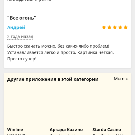
"Все огонь"
Андрей
2 года назад
Быстро скачать можно, без каких-либо проблем!
Устанавливается легко и просто. Картинка четкая.
Просто супер!
More »
Другие приложения в этой категории
Winline
Аркада Казино
Starda Casino