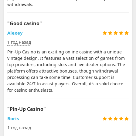
withdrawals.
"Good casino"
Alexey
1 год назад
Pin-Up Casino is an exciting online casino with a unique
vintage design. It features a vast selection of games from
top providers, including slots and live dealer options. The
platform offers attractive bonuses, though withdrawal
processing can take some time. Customer support is
available 24/7 to assist players. Overall, it’s a solid choice
for casino enthusiasts.
"Pin-Up Casino"
Boris
1 год назад