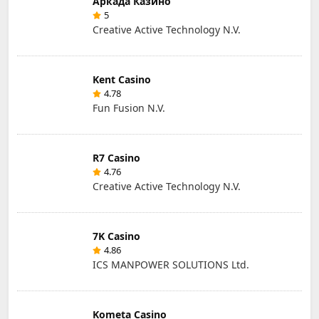
Аркада Казино
5
Creative Active Technology N.V.
Kent Casino
4.78
Fun Fusion N.V.
R7 Casino
4.76
Creative Active Technology N.V.
7K Casino
4.86
ICS MANPOWER SOLUTIONS Ltd.
Kometa Casino