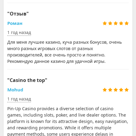
"Отзыв"
Роман
1 год назад
Для меня лучшее казино, куча разных бонусов, очень
много разных игровых слотов от разных
производителей, все очень просто и понятно.
Рекомендую данное казино для удачной игры.
"Casino the top"
Mohud
1 год назад
Pin-Up Casino provides a diverse selection of casino
games, including slots, poker, and live dealer options. The
platform is known for its attractive design, easy navigation,
and rewarding promotions. While it offers multiple
payment methods, some users experience delays in