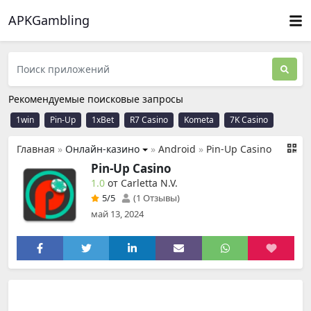
APKGambling
Рекомендуемые поисковые запросы
1win
Pin-Up
1xBet
R7 Casino
Kometa
7K Casino
Главная
»
Онлайн-казино
»
Android
»
Pin-Up Casino
Pin-Up Casino
1.0
от Carletta N.V.
5
/5
(1 Отзывы)
май 13, 2024