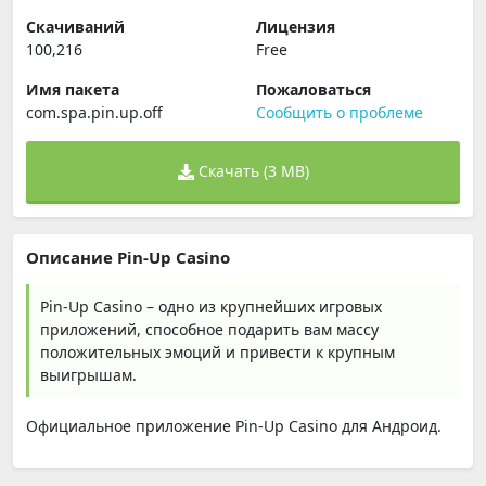
Скачиваний
Лицензия
100,216
Free
Имя пакета
Пожаловаться
com.spa.pin.up.off
Сообщить о проблеме
Скачать (3 MB)
Описание Pin-Up Casino
Pin-Up Casino – одно из крупнейших игровых
приложений, способное подарить вам массу
положительных эмоций и привести к крупным
выигрышам.
Официальное приложение Pin-Up Casino для Андроид.