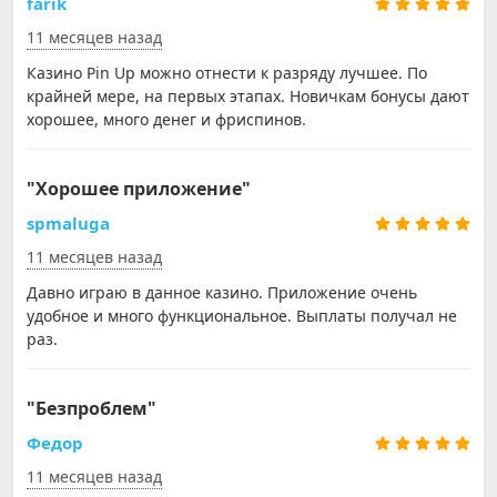
farik
11 месяцев назад
Казино Pin Up можно отнести к разряду лучшее. По
крайней мере, на первых этапах. Новичкам бонусы дают
хорошее, много денег и фриспинов.
"Хорошее приложение"
spmaluga
11 месяцев назад
Давно играю в данное казино. Приложение очень
удобное и много функциональное. Выплаты получал не
раз.
"Безпроблем"
Федор
11 месяцев назад