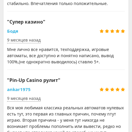
стабильно. Впечатления только положительные.
"Супер казино"
Бодя
9 месяцев назад
Мне лично все нравится, техподдержка, игровые
автоматы, все доступно и понятно написано, вывод
100%,(не однократно выводилось) ставлю 5+.
"Pin-Up Casino рулит"
ankar1975
9 месяцев назад
Вся моя любимая классика реальных автоматов нулевых
есть тут, это первая из главных причин, почему nтут
играю. Вторая причина - у меня тут никогда не
возникает проблемы пополнить или вывести, редко но