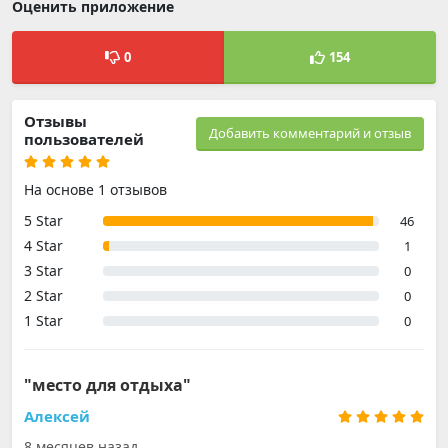
Оценить приложение
0
154
Отзывы
Добавить комментарий и отзыв
пользователей
На основе 1 отзывов
5 Star
46
4 Star
1
3 Star
0
2 Star
0
1 Star
0
"место для отдыха"
Алексей
8 месяцев назад