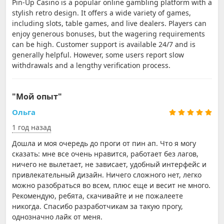
Pin-Up Casino is a popular online gambling platform with a
stylish retro design. It offers a wide variety of games,
including slots, table games, and live dealers. Players can
enjoy generous bonuses, but the wagering requirements
can be high. Customer support is available 24/7 and is
generally helpful. However, some users report slow
withdrawals and a lengthy verification process.
"Мой опыт"
Ольга
1 год назад
Дошла и моя очередь до проги от пин ап. Что я могу
сказать: мне все очень нравится, работает без лагов,
ничего не вылетает, не зависает, удобный интерфейс и
привлекательный дизайн. Ничего сложного нет, легко
можно разобраться во всем, плюс еще и весит не много.
Рекомендую, ребята, скачивайте и не пожалеете
никогда. Спасибо разработчикам за такую прогу,
однозначно лайк от меня.