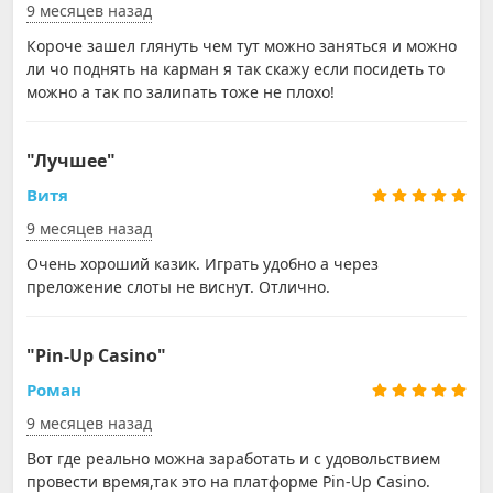
9 месяцев назад
Короче зашел глянуть чем тут можно заняться и можно
ли чо поднять на карман я так скажу если посидеть то
можно а так по залипать тоже не плохо!
"Лучшее"
Витя
9 месяцев назад
Очень хороший казик. Играть удобно а через
преложение слоты не виснут. Отлично.
"Pin-Up Casino"
Роман
9 месяцев назад
Вот где реально можна заработать и с удовольствием
провести время,так это на платформе Pin-Up Casino.